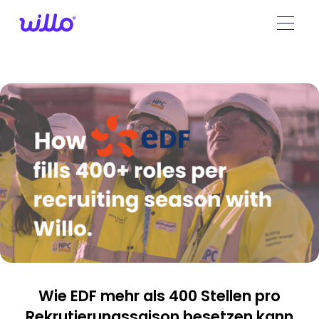
Please
note:
This
website
includes
an
accessibility
system.
Wie EDF mehr als 400 Stellen pro
Rekrutierungssaison besetzen kann