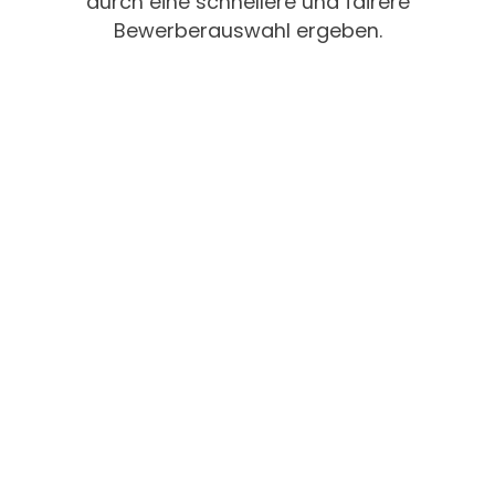
durch eine schnellere und fairere
Bewerberauswahl ergeben.