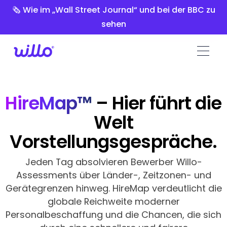
Please
🗞️ Wie im „Wall Street Journal“ und bei der BBC zu
note:
sehen
This
website
includes
an
accessibility
system.
HireMap™
– Hier führt die
Welt
Vorstellungsgespräche.
Jeden Tag absolvieren Bewerber Willo-
Assessments über Länder-, Zeitzonen- und
Gerätegrenzen hinweg. HireMap verdeutlicht die
globale Reichweite moderner
Personalbeschaffung und die Chancen, die sich