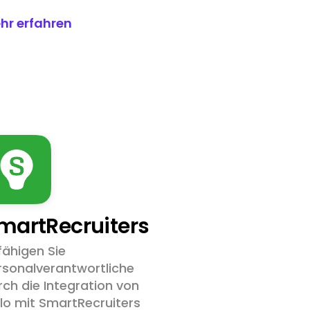
hr erfahren
martRecruiters
fähigen Sie
rsonalverantwortliche
rch die Integration von
llo mit SmartRecruiters