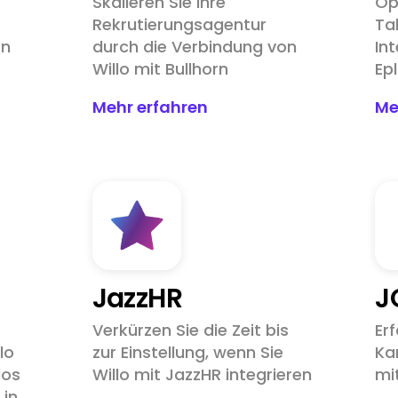
Skalieren Sie Ihre
Op
Rekrutierungsagentur
Ta
on
durch die Verbindung von
Int
Willo mit Bullhorn
Epl
Mehr erfahren
Me
JazzHR
J
Verkürzen Sie die Zeit bis
Er
lo
zur Einstellung, wenn Sie
Ka
los
Willo mit JazzHR integrieren
mi
 in