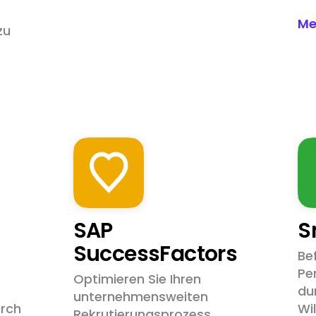
Me
zu
SAP
S
SuccessFactors
Be
Pe
Optimieren Sie Ihren
du
unternehmensweiten
urch
Wi
Rekrutierungsprozess,