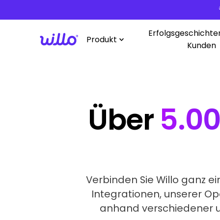
Please
note:
This
Erfolgsgeschichte
Produkt
website
Kunden
includes
an
accessibility
system.
Press
Über
5.00
Control-
F11
to
adjust
the
website
Verbinden Sie Willo ganz e
to
Integrationen, unserer Op
people
anhand verschiedener u
with