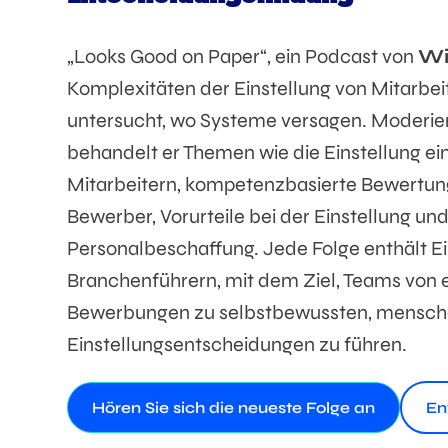
visual
disabilities
„Looks Good on Paper“, ein Podcast von
Wi
who
Komplexitäten der Einstellung von Mitarbe
are
using
untersucht, wo Systeme versagen. Moderier
a
behandelt er Themen wie die Einstellung ei
screen
Mitarbeitern, kompetenzbasierte Bewertun
reader;
Press
Bewerber, Vorurteile bei der Einstellung und
Control-
Personalbeschaffung. Jede Folge enthält Ei
F10
Branchenführern, mit dem Ziel, Teams von 
to
Bewerbungen zu selbstbewussten, mensch
open
an
Einstellungsentscheidungen zu führen.
accessibility
menu.
Hören Sie sich die neueste Folge an
En