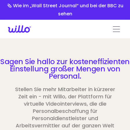
Please
🗞️ Wie im „Wall Street Journal“ und bei der BBC zu
note:
sehen
This
website
includes
an
accessibility
system.
Sagen Sie hallo zur kosteneffizienten
Einstellung großer Mengen von
Personal.
Stellen Sie mehr Mitarbeiter in kürzerer
Zeit ein - mit Willo, der Plattform für
virtuelle Videointerviews, die die
Personalbeschaffung für
Personaldienstleister und
Arbeitsvermittler auf der ganzen Welt