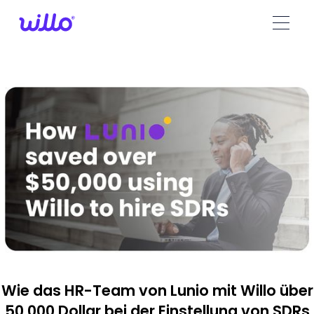
Please
note:
This
website
includes
an
accessibility
system.
Wie das HR-Team von Lunio mit Willo über
50.000 Dollar bei der Einstellung von SDRs