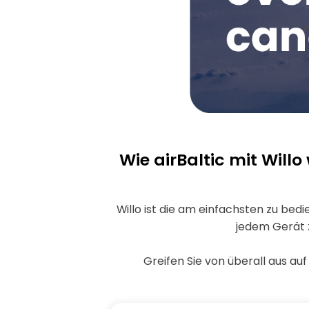
visual
disabilities
who
are
using
a
screen
reader;
Press
Wie airBaltic mit Will
Control-
F10
to
Willo ist die am einfachsten zu bed
open
jedem Gerät z
an
accessibility
Greifen Sie von überall aus au
menu.