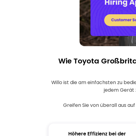
visual
disabilities
who
are
using
a
screen
reader;
Wie Toyota Großbrit
Press
Control-
F10
Willo ist die am einfachsten zu bed
to
jedem Gerät z
open
an
Greifen Sie von überall aus au
accessibility
menu.
Höhere Effizienz bei der