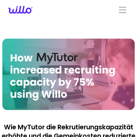
Please
note:
This
website
includes
an
accessibility
system.
Wie MyTutor die Rekrutierungskapazität
erhöhte und die Gemeinkosten reduzierte