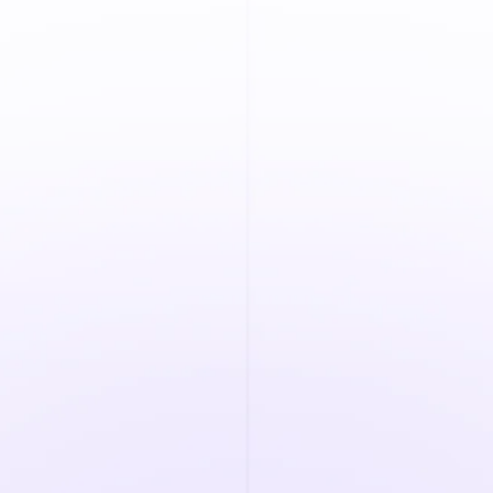
Berechnen Sie Ihre Zeit bis zur
Einstellung mit unserem Rechner
für die Vorstellungszeit.
Finden Sie heraus, wie
effizient Ihr Screening-
Prozess ist:
Wie viele Anträge erhalten Sie jeden
Monat?
Wie viele Bewerber prüfen Sie tatsächlich
pro Monat?