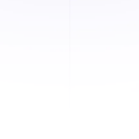
Unser Team kann Ihre spezifische
Berechnung durchgehen und Ihnen genau
zeigen, wie andere ähnliche Organisationen
die Zeit bis zur Einstellung mit Willo
optimieren. Keine Verpflichtung
erforderlich.
Holen Sie sich Ihr persönliches Demo
→