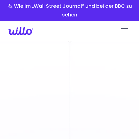
Please
🗞️ Wie im „Wall Street Journal“ und bei der BBC zu
note:
sehen
This
website
includes
an
accessibility
system.
Kostenloser Time-to-Hire-
Rechner: Messen und optimieren
Sie Ihre Rekrutierungszeitachse
Berechnen Sie genau, wie viel Zeit Ihr derzeitiger
Auswahlprozess Sie kostet, und finden Sie heraus,
wie viel Sie mit einem asynchronen
Bewerberscreening einsparen können.