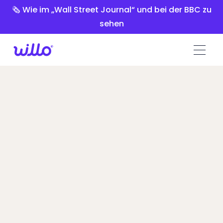
Please
🗞️ Wie im „Wall Street Journal“ und bei der BBC zu
note:
sehen
This
website
includes
an
accessibility
system.
HireVue vs.
Willo
Talent Leaders wechselte zu Willo wegen
der Anpassbarkeit, der umfassenden