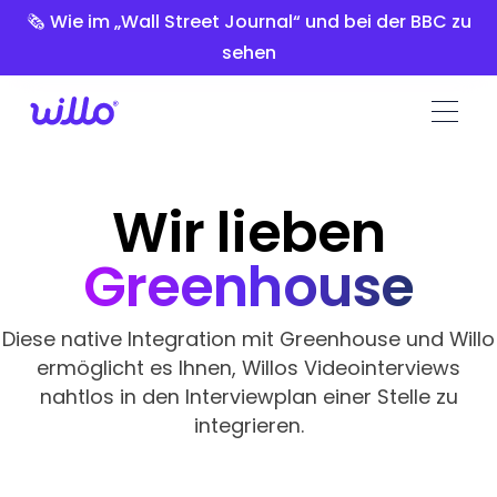
Please
🗞️ Wie im „Wall Street Journal“ und bei der BBC zu
note:
sehen
This
website
includes
an
accessibility
system.
Wir lieben
Greenhouse
Diese native Integration mit Greenhouse und Willo
ermöglicht es Ihnen, Willos Videointerviews
nahtlos in den Interviewplan einer Stelle zu
integrieren.