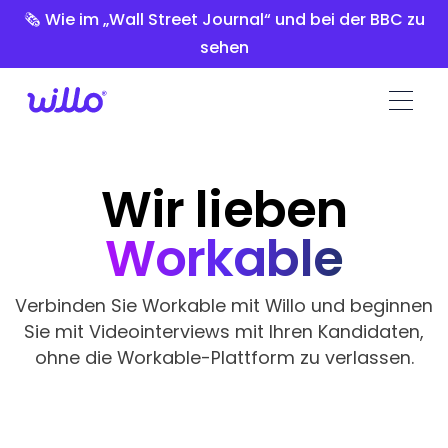
Please
🗞️ Wie im „Wall Street Journal“ und bei der BBC zu
note:
sehen
This
website
includes
an
accessibility
system.
Wir lieben
Workable
Verbinden Sie Workable mit Willo und beginnen
Sie mit Videointerviews mit Ihren Kandidaten,
ohne die Workable-Plattform zu verlassen.