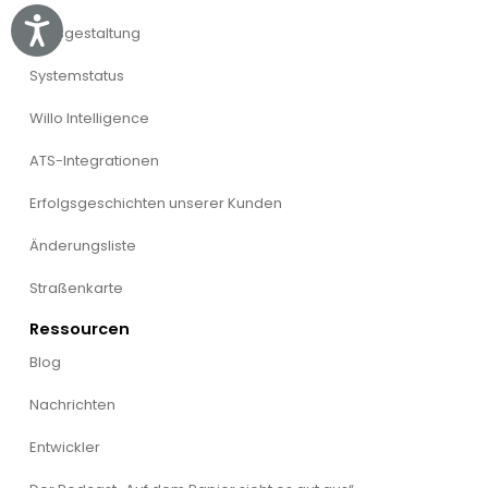
Accessibility
Preisgestaltung
Systemstatus
Willo Intelligence
ATS-Integrationen
Erfolgsgeschichten unserer Kunden
Änderungsliste
Straßenkarte
Ressourcen
Blog
Nachrichten
Entwickler